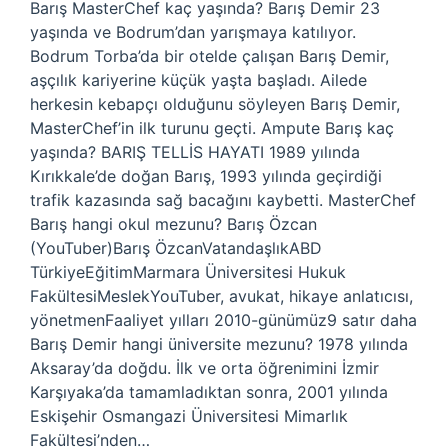
Barış MasterChef kaç yaşında? Barış Demir 23
yaşında ve Bodrum’dan yarışmaya katılıyor.
Bodrum Torba’da bir otelde çalışan Barış Demir,
aşçılık kariyerine küçük yaşta başladı. Ailede
herkesin kebapçı olduğunu söyleyen Barış Demir,
MasterChef’in ilk turunu geçti. Ampute Barış kaç
yaşında? BARIŞ TELLİS HAYATI 1989 yılında
Kırıkkale’de doğan Barış, 1993 yılında geçirdiği
trafik kazasında sağ bacağını kaybetti. MasterChef
Barış hangi okul mezunu? Barış Özcan
(YouTuber)Barış ÖzcanVatandaşlıkABD
TürkiyeEğitimMarmara Üniversitesi Hukuk
FakültesiMeslekYouTuber, avukat, hikaye anlatıcısı,
yönetmenFaaliyet yılları 2010-günümüz9 satır daha
Barış Demir hangi üniversite mezunu? 1978 yılında
Aksaray’da doğdu. İlk ve orta öğrenimini İzmir
Karşıyaka’da tamamladıktan sonra, 2001 yılında
Eskişehir Osmangazi Üniversitesi Mimarlık
Fakültesi’nden…