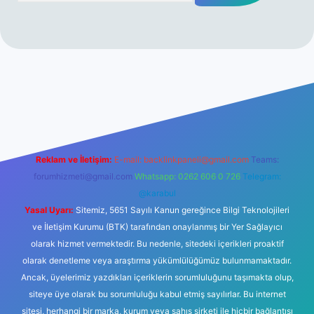
r yeni giriş
Reklam ve İletişim:
E-mail:
backlinkpaneli@gmail.com
Teams:
forumhizmeti@gmail.com
Whatsapp: 0262 606 0 726
Telegram:
@karabul
Yasal Uyarı:
Sitemiz, 5651 Sayılı Kanun gereğince Bilgi Teknolojileri
ve İletişim Kurumu (BTK) tarafından onaylanmış bir Yer Sağlayıcı
olarak hizmet vermektedir. Bu nedenle, sitedeki içerikleri proaktif
olarak denetleme veya araştırma yükümlülüğümüz bulunmamaktadır.
Ancak, üyelerimiz yazdıkları içeriklerin sorumluluğunu taşımakta olup,
siteye üye olarak bu sorumluluğu kabul etmiş sayılırlar. Bu internet
sitesi, herhangi bir marka, kurum veya şahıs şirketi ile hiçbir bağlantısı