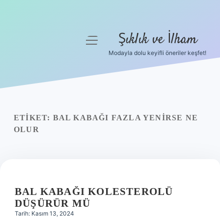
Şıklık ve İlham
menüyü
aç
Modayla dolu keyifli öneriler keşfet!
Anasayfa
Gizlilik Politikası
Yasal Uyarı
ETIKET:
BAL KABAĞI FAZLA YENIRSE NE
OLUR
Hakkımızda
BAL KABAĞI KOLESTEROLÜ
DÜŞÜRÜR MÜ
Tarih: Kasım 13, 2024