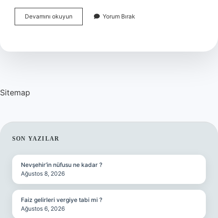
Bal
Devamını okuyun
Yorum Bırak
Kabağı
Kolesterolü
Düşürür
Mü
Sitemap
SIDEBAR
SON YAZILAR
Nevşehir’in nüfusu ne kadar ?
Ağustos 8, 2026
Faiz gelirleri vergiye tabi mi ?
Ağustos 6, 2026