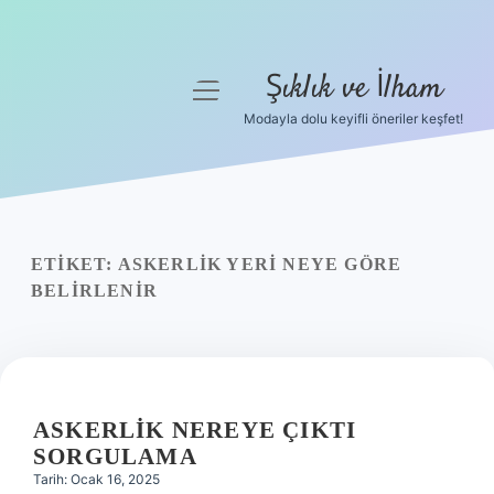
Şıklık ve İlham
menüyü
aç
Modayla dolu keyifli öneriler keşfet!
Anasayfa
Gizlilik Politikası
Yasal Uyarı
ETIKET:
ASKERLIK YERI NEYE GÖRE
BELIRLENIR
Hakkımızda
ASKERLIK NEREYE ÇIKTI
SORGULAMA
Tarih: Ocak 16, 2025