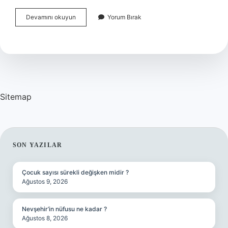
Askerlik
Devamını okuyun
Yorum Bırak
Nereye
Çıktı
Sorgulama
Sitemap
SIDEBAR
SON YAZILAR
Çocuk sayısı sürekli değişken midir ?
Ağustos 9, 2026
Nevşehir’in nüfusu ne kadar ?
Ağustos 8, 2026