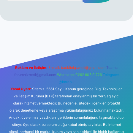
r yeni giriş
Reklam ve İletişim:
E-mail:
backlinkpaneli@gmail.com
Teams:
forumhizmeti@gmail.com
Whatsapp: 0262 606 0 726
Telegram:
@karabul
Yasal Uyarı:
Sitemiz, 5651 Sayılı Kanun gereğince Bilgi Teknolojileri
ve İletişim Kurumu (BTK) tarafından onaylanmış bir Yer Sağlayıcı
olarak hizmet vermektedir. Bu nedenle, sitedeki içerikleri proaktif
olarak denetleme veya araştırma yükümlülüğümüz bulunmamaktadır.
Ancak, üyelerimiz yazdıkları içeriklerin sorumluluğunu taşımakta olup,
siteye üye olarak bu sorumluluğu kabul etmiş sayılırlar. Bu internet
sitesi, herhangi bir marka, kurum veya şahıs şirketi ile hiçbir bağlantısı