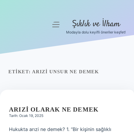
Şıklık ve İlham
menüyü
aç
Modayla dolu keyifli öneriler keşfet!
Anasayfa
Gizlilik Politikası
Yasal Uyarı
ETIKET:
ARIZI UNSUR NE DEMEK
Hakkımızda
ARIZI OLARAK NE DEMEK
Tarih: Ocak 19, 2025
Hukukta arızi ne demek? 1. “Bir kişinin sağlıklı