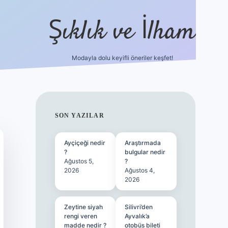
Şıklık ve İlham
Modayla dolu keyifli öneriler keşfet!
https://ilbetgir.net/
SIDEBAR
SON YAZILAR
Ayçiçeği nedir
Araştırmada
?
bulgular nedir
Ağustos 5,
?
2026
Ağustos 4,
2026
Zeytine siyah
Silivri’den
rengi veren
Ayvalık’a
madde nedir ?
otobüs bileti