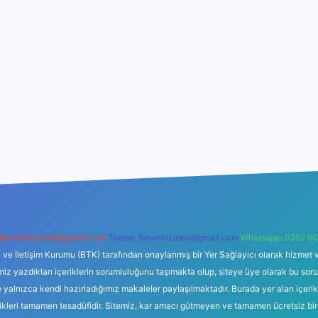
backlinkpaneli@gmail.com
Teams:
forumhizmeti@gmail.com
Whatsapp: 0262 60
i ve İletişim Kurumu (BTK) tarafından onaylanmış bir Yer Sağlayıcı olarak hizmet v
azdıkları içeriklerin sorumluluğunu taşımakta olup, siteye üye olarak bu sorumlul
e yalnızca kendi hazırladığımız makaleler paylaşılmaktadır. Burada yer alan içeri
likleri tamamen tesadüfidir. Sitemiz, kar amacı gütmeyen ve tamamen ücretsiz bir