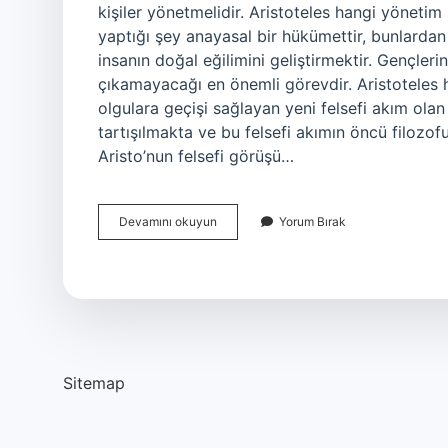
kişiler yönetmelidir. Aristoteles hangi yöneti
yaptığı şey anayasal bir hükümettir, bunlardan 
insanın doğal eğilimini geliştirmektir. Gençleri
çıkamayacağı en önemli görevdir. Aristoteles h
olgulara geçişi sağlayan yeni felsefi akım ol
tartışılmakta ve bu felsefi akımın öncü filozofu
Aristo’nun felsefi görüşü…
Aristoteles
Devamını okuyun
Yorum Bırak
Hangi
Rejimi
Savunur
Sitemap