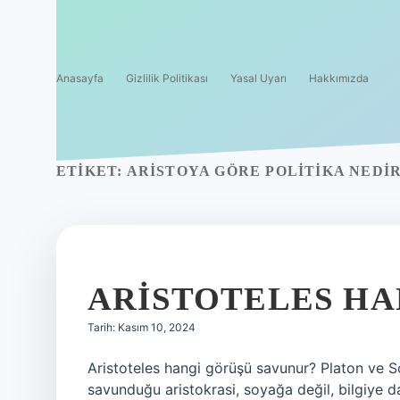
Anasayfa
Gizlilik Politikası
Yasal Uyarı
Hakkımızda
ETIKET:
ARISTOYA GÖRE POLITIKA NEDI
ARISTOTELES HA
Tarih: Kasım 10, 2024
Aristoteles hangi görüşü savunur? Platon ve So
savunduğu aristokrasi, soyağa değil, bilgiye day