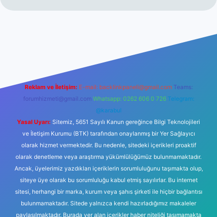
er yeni giriş
Reklam ve İletişim:
E-mail:
backlinkpaneli@gmail.com
Teams:
forumhizmeti@gmail.com
Whatsapp: 0262 606 0 726
Telegram:
@karabul
Yasal Uyarı:
Sitemiz, 5651 Sayılı Kanun gereğince Bilgi Teknolojileri
ve İletişim Kurumu (BTK) tarafından onaylanmış bir Yer Sağlayıcı
olarak hizmet vermektedir. Bu nedenle, sitedeki içerikleri proaktif
olarak denetleme veya araştırma yükümlülüğümüz bulunmamaktadır.
Ancak, üyelerimiz yazdıkları içeriklerin sorumluluğunu taşımakta olup,
siteye üye olarak bu sorumluluğu kabul etmiş sayılırlar. Bu internet
sitesi, herhangi bir marka, kurum veya şahıs şirketi ile hiçbir bağlantısı
bulunmamaktadır. Sitede yalnızca kendi hazırladığımız makaleler
paylaşılmaktadır. Burada yer alan içerikler haber niteliği taşımamakta