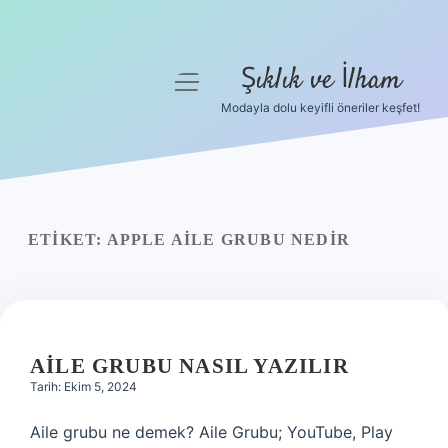
Şıklık ve İlham
menüyü
aç
Modayla dolu keyifli öneriler keşfet!
Anasayfa
Gizlilik Politikası
Yasal Uyarı
ETIKET:
APPLE AILE GRUBU NEDIR
Hakkımızda
AILE GRUBU NASIL YAZILIR
Tarih: Ekim 5, 2024
Aile grubu ne demek? Aile Grubu; YouTube, Play