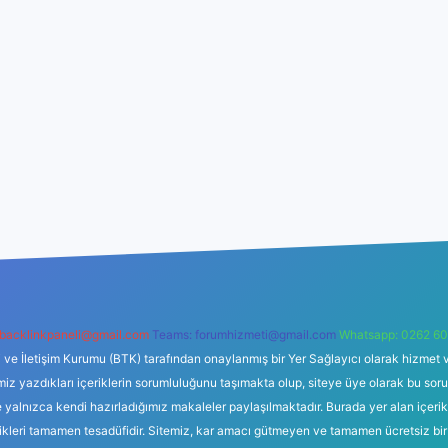
backlinkpaneli@gmail.com
Teams:
forumhizmeti@gmail.com
Whatsapp: 0262 60
i ve İletişim Kurumu (BTK) tarafından onaylanmış bir Yer Sağlayıcı olarak hizmet v
azdıkları içeriklerin sorumluluğunu taşımakta olup, siteye üye olarak bu sorumlul
e yalnızca kendi hazırladığımız makaleler paylaşılmaktadır. Burada yer alan içeri
likleri tamamen tesadüfidir. Sitemiz, kar amacı gütmeyen ve tamamen ücretsiz bir