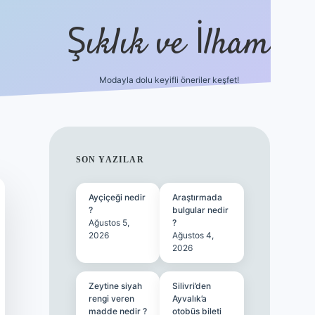
Şıklık ve İlham
Modayla dolu keyifli öneriler keşfet!
https://ilbetgir.net
SIDEBAR
SON YAZILAR
Ayçiçeği nedir
Araştırmada
?
bulgular nedir
Ağustos 5,
?
2026
Ağustos 4,
2026
Zeytine siyah
Silivri’den
rengi veren
Ayvalık’a
madde nedir ?
otobüs bileti