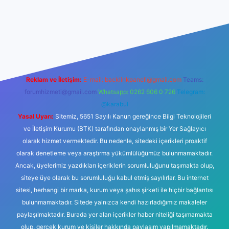
texper yeni giriş
Reklam ve İletişim:
E-mail:
backlinkpaneli@gmail.com
Teams:
forumhizmeti@gmail.com
Whatsapp: 0262 606 0 726
Telegram:
@karabul
Yasal Uyarı:
Sitemiz, 5651 Sayılı Kanun gereğince Bilgi Teknolojileri
ve İletişim Kurumu (BTK) tarafından onaylanmış bir Yer Sağlayıcı
olarak hizmet vermektedir. Bu nedenle, sitedeki içerikleri proaktif
olarak denetleme veya araştırma yükümlülüğümüz bulunmamaktadır.
Ancak, üyelerimiz yazdıkları içeriklerin sorumluluğunu taşımakta olup,
siteye üye olarak bu sorumluluğu kabul etmiş sayılırlar. Bu internet
sitesi, herhangi bir marka, kurum veya şahıs şirketi ile hiçbir bağlantısı
bulunmamaktadır. Sitede yalnızca kendi hazırladığımız makaleler
paylaşılmaktadır. Burada yer alan içerikler haber niteliği taşımamakta
olup, gerçek kurum ve kişiler hakkında paylaşım yapılmamaktadır.