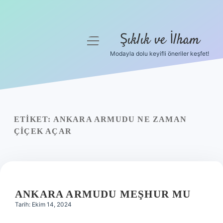
Şıklık ve İlham
menüyü
aç
Modayla dolu keyifli öneriler keşfet!
Anasayfa
Gizlilik Politikası
Yasal Uyarı
ETIKET:
ANKARA ARMUDU NE ZAMAN
ÇIÇEK AÇAR
Hakkımızda
ANKARA ARMUDU MEŞHUR MU
Tarih: Ekim 14, 2024