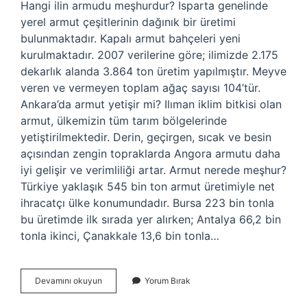
Hangi ilin armudu meşhurdur? Isparta genelinde
yerel armut çeşitlerinin dağınık bir üretimi
bulunmaktadır. Kapalı armut bahçeleri yeni
kurulmaktadır. 2007 verilerine göre; ilimizde 2.175
dekarlık alanda 3.864 ton üretim yapılmıştır. Meyve
veren ve vermeyen toplam ağaç sayısı 104’tür.
Ankara’da armut yetişir mi? Ilıman iklim bitkisi olan
armut, ülkemizin tüm tarım bölgelerinde
yetiştirilmektedir. Derin, geçirgen, sıcak ve besin
açısından zengin topraklarda Angora armutu daha
iyi gelişir ve verimliliği artar. Armut nerede meşhur?
Türkiye yaklaşık 545 bin ton armut üretimiyle net
ihracatçı ülke konumundadır. Bursa 223 bin tonla
bu üretimde ilk sırada yer alırken; Antalya 66,2 bin
tonla ikinci, Çanakkale 13,6 bin tonla…
Ankara
Devamını okuyun
Yorum Bırak
Armudu
Meşhur