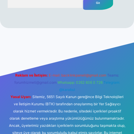
r yeni giriş
Reklam ve İletişim:
E-mail:
backlinkpaneli@gmail.com
Teams:
forumhizmeti@gmail.com
Whatsapp: 0262 606 0 726
Telegram:
@karabul
Yasal Uyarı:
Sitemiz, 5651 Sayılı Kanun gereğince Bilgi Teknolojileri
ve İletişim Kurumu (BTK) tarafından onaylanmış bir Yer Sağlayıcı
olarak hizmet vermektedir. Bu nedenle, sitedeki içerikleri proaktif
olarak denetleme veya araştırma yükümlülüğümüz bulunmamaktadır.
Ancak, üyelerimiz yazdıkları içeriklerin sorumluluğunu taşımakta olup,
siteye üye olarak bu sorumluluğu kabul etmiş sayılırlar. Bu internet