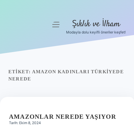
Şıklık ve İlham
menüyü
aç
Modayla dolu keyifli öneriler keşfet!
Anasayfa
Gizlilik Politikası
Yasal Uyarı
ETIKET:
AMAZON KADINLARI TÜRKIYEDE
NEREDE
Hakkımızda
AMAZONLAR NEREDE YAŞIYOR
Tarih: Ekim 8, 2024