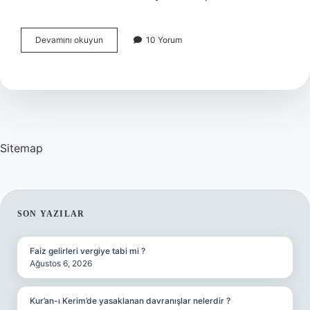
Amazonlar
Devamını okuyun
10 Yorum
Nerede
Yaşıyor
Sitemap
SIDEBAR
SON YAZILAR
Faiz gelirleri vergiye tabi mi ?
Ağustos 6, 2026
Kur’an-ı Kerim’de yasaklanan davranışlar nelerdir ?