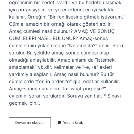
öğrencinin bir hedefi vardır ve bu hedefe ulaşmak
için potansiyelini ve yeteneklerini en iyi şekilde
kullanır. Örneğin: “Bir fen lisesine gitmek istiyorum.”
Cümle, amacın bir örneği olarak gösterilebilir.
Amaç cümlesi nasıl bulunur? AMAÇ VE SONUÇ
CÜMLELERİ NASIL BULUNUR? Amaç-sonuç
cümlelerinin yüklemlerine “Ne amaçla?” denir. Soru
sorulur. Bu şekilde amaç-sonuç cümlesi olup
olmadığı anlaşılabilir. Amaç anlamı da “istemek,
amaçlamak” vb.’dir. Kelimeler ve “-e, -a” ekleri
yardımıyla sağlanır. Amaç nasıl bulunur? Bu tür
cümlelerde “for, in order to” gibi edatlar kullanılır.
Amaç-sonuç cümleleri “for what purpose?”
eylemini soran sorulardır. Soruyu yanıtlar. * Sınavı
geçmek için…
Amaç
Devamını okuyun
Yorum Bırak
Anlamı
Nasıl