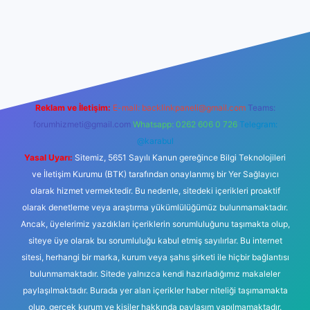
ilbetgir.net/
betexper yeni giriş
Reklam ve İletişim:
E-mail:
backlinkpaneli@gmail.com
Teams:
forumhizmeti@gmail.com
Whatsapp: 0262 606 0 726
Telegram:
@karabul
Yasal Uyarı:
Sitemiz, 5651 Sayılı Kanun gereğince Bilgi Teknolojileri
ve İletişim Kurumu (BTK) tarafından onaylanmış bir Yer Sağlayıcı
olarak hizmet vermektedir. Bu nedenle, sitedeki içerikleri proaktif
olarak denetleme veya araştırma yükümlülüğümüz bulunmamaktadır.
Ancak, üyelerimiz yazdıkları içeriklerin sorumluluğunu taşımakta olup,
siteye üye olarak bu sorumluluğu kabul etmiş sayılırlar. Bu internet
sitesi, herhangi bir marka, kurum veya şahıs şirketi ile hiçbir bağlantısı
bulunmamaktadır. Sitede yalnızca kendi hazırladığımız makaleler
paylaşılmaktadır. Burada yer alan içerikler haber niteliği taşımamakta
olup, gerçek kurum ve kişiler hakkında paylaşım yapılmamaktadır.