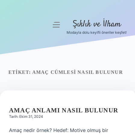
Şıklık ve İlham
menüyü
aç
Modayla dolu keyifli öneriler keşfet!
Anasayfa
Gizlilik Politikası
Yasal Uyarı
ETIKET:
AMAÇ CÜMLESI NASIL BULUNUR
Hakkımızda
AMAÇ ANLAMI NASIL BULUNUR
Tarih: Ekim 31, 2024
Amaç nedir örnek? Hedef: Motive olmuş bir