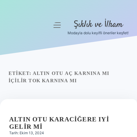
Şıklık ve İlham
menüyü
aç
Modayla dolu keyifli öneriler keşfet!
Anasayfa
Gizlilik Politikası
Yasal Uyarı
ETIKET:
ALTIN OTU AÇ KARNINA MI
IÇILIR TOK KARNINA MI
Hakkımızda
ALTIN OTU KARACIĞERE IYI
GELIR MI
Tarih: Ekim 13, 2024