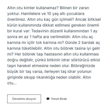
Altın otu kimler kullanamaz? Bilinen bir zararı
yoktur. Hamilelere ve 10 yaş altı çocuklara
önerilmez. Altın otu kaç gün içilmeli? Ancak bitkisel
kürün kullanımında dikkat edilmesi gereken önemli
bir kural var: Tedavinin düzenli kullanımından 1 ay
sonra en az 1 hafta ara verilmelidir. Altın otu aç
karnına mı içilir tok karnına mı? Günde 2 bardak aç
karnına tüketilebilir. Altın otu böbrek tasina iyi gelir
mi? Her böbrek taşı hastasının altın otu kullanması
doğru değildir, çünkü bitkinin idrar söktürücü etkisi
taşın hareket etmesine neden olur. Böbreğinizde
büyük bir taş varsa, ilerleyen taş idrar yolunun
girişinde sıkışıp tıkanıklığa neden olabilir. Altın
otu…
Altın
Devamını okuyun
Yorum Bırak
Otu
Karaciğere