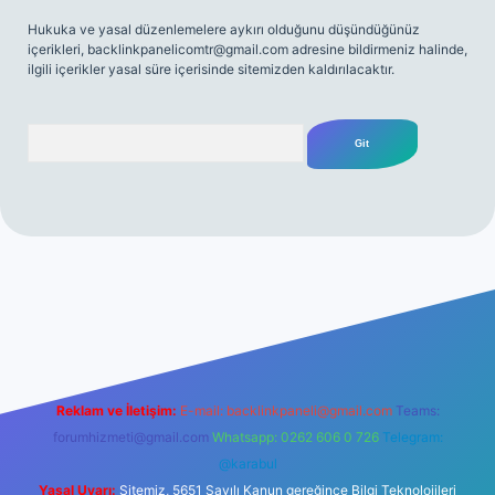
Hukuka ve yasal düzenlemelere aykırı olduğunu düşündüğünüz
içerikleri,
backlinkpanelicomtr@gmail.com
adresine bildirmeniz halinde,
ilgili içerikler yasal süre içerisinde sitemizden kaldırılacaktır.
Arama
lbetgir.net/
betexper yeni giriş
Reklam ve İletişim:
E-mail:
backlinkpaneli@gmail.com
Teams:
forumhizmeti@gmail.com
Whatsapp: 0262 606 0 726
Telegram:
@karabul
Yasal Uyarı:
Sitemiz, 5651 Sayılı Kanun gereğince Bilgi Teknolojileri