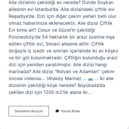
Aile dizisinin çekildiği ev nerede? Dizide Soykan
ailesinin evi İstanbul’da. Aile dizisindeki çiftlik evi
Reşadiye’de. Dizi için diğer çekim yerleri belli olur
olmaz haberimize eklenecektir. Aile dizisi Çiftlik
Evi kime ait? Cesur ve Güzel’in çekildiği
Polonezköy’de 54 hektarlık bir arazi üzerine inşa
edilen çiftlik evi, Simavi ailesine aittir. Çiftlik
doğayla iç içedir ve sınırları içerisinde iki av köşkü
ve bir göl bulunmaktadır. Çiftliğin bulunduğu arazi
dizi için yeniden yaratılmıştır. Aile dizisi hangi
marinada? Aile dizisi “Rıdvan ve Adamları” çekim
öncesi videosu… (Ataköy Marina) …
… İki aile
dizisinin çekildiği köşk nerede? Büyükada’da
çekilen dizi için 1200 m2’lik alana iki…
Aile
Devamını okuyun
Yorum Bırak
Hangi
Mahallede
Çekiliyor