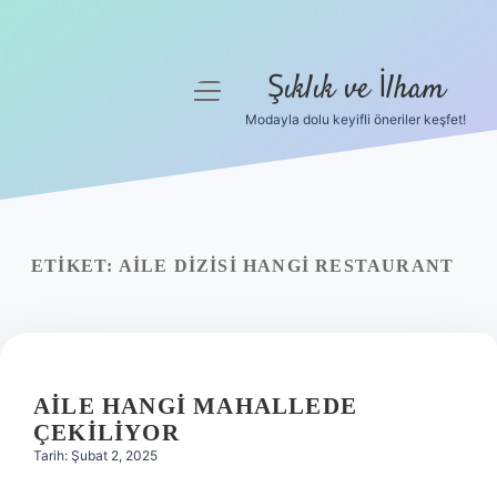
Şıklık ve İlham
menüyü
aç
Modayla dolu keyifli öneriler keşfet!
Anasayfa
Gizlilik Politikası
Yasal Uyarı
ETIKET:
AILE DIZISI HANGI RESTAURANT
Hakkımızda
AILE HANGI MAHALLEDE
ÇEKILIYOR
Tarih: Şubat 2, 2025